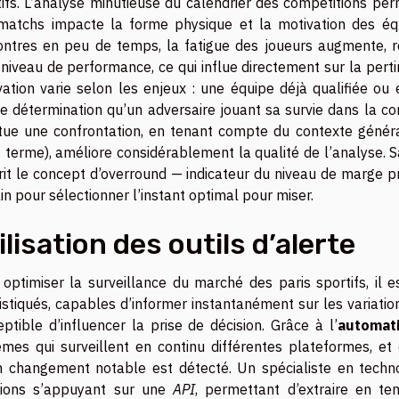
tifs. L’analyse minutieuse du calendrier des compétitions p
matchs impacte la forme physique et la motivation des équi
ontres en peu de temps, la fatigue des joueurs augmente, ré
niveau de performance, ce qui influe directement sur la perti
vation varie selon les enjeux : une équipe déjà qualifiée ou
 détermination qu’un adversaire jouant sa survie dans la com
tue une confrontation, en tenant compte du contexte général 
 terme), améliore considérablement la qualité de l’analyse. S
prit le concept d’overround — indicateur du niveau de marge
in pour sélectionner l’instant optimal pour miser.
ilisation des outils d’alerte
 optimiser la surveillance du marché des paris sportifs, il e
stiqués, capables d’informer instantanément sur les variation
ptible d’influencer la prise de décision. Grâce à l’
automati
èmes qui surveillent en continu différentes plateformes, et
n changement notable est détecté. Un spécialiste en techn
tions s’appuyant sur une
API
, permettant d’extraire en t