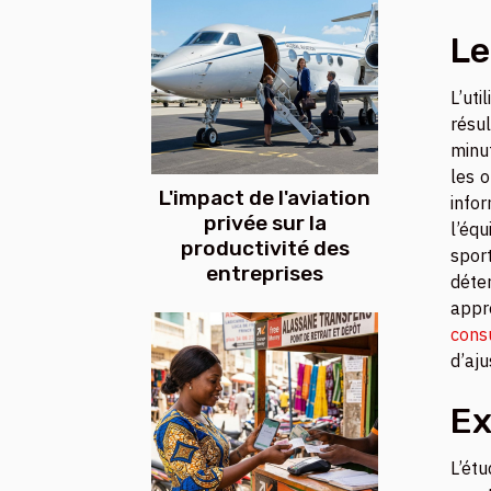
Le
L’ut
résul
minu
les o
L'impact de l'aviation
info
privée sur la
l’équ
productivité des
spor
entreprises
déte
appr
cons
d’aju
Ex
L’ét