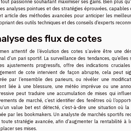
 tout passionné souhaitant maximiser ses gains. Bien plus qu’
es analyses pointues et des stratégies éprouvées, capables d
et article des méthodes avancées pour anticiper les meilleur
priant des outils techniques et des conseils d’experts recon
alyse des flux de cotes
amen attentif de l’évolution des cotes s’avère être une d
al d’un pari sportif. La surveillance des tendances, qu’elle
es ajustements progressifs, offre des indications crucia
gement de cote intervient de façon abrupte, cela peut si
grée par l’ensemble des parieurs, ou révéler une modific
ent liée à une blessure, une météo imprévue ou une annon
ressive peut traduire une accumulation de mises qui influen
ements de marché, c’est identifier des fenêtres où l’oppor
qu’un value bet est détecté, c’est-à-dire une situation où l
mée par les bookmakers. Un analyste de marchés sportifs re
 toute stratégie avancée, afin d’augmenter la rentabilité à
 placer ses mises.