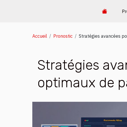
Pr
Accueil
Pronostic
Stratégies avancées pou
Stratégies ava
optimaux de pa