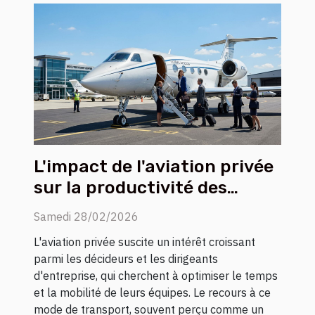
L'impact de l'aviation privée
sur la productivité des
entreprises
Samedi 28/02/2026
L'aviation privée suscite un intérêt croissant
parmi les décideurs et les dirigeants
d'entreprise, qui cherchent à optimiser le temps
et la mobilité de leurs équipes. Le recours à ce
mode de transport, souvent perçu comme un