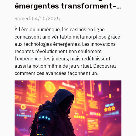
émergentes transforment-
elles les casinos en ligne ?
Samedi 04/10/2025
À l’ère du numérique, les casinos en ligne
connaissent une véritable métamorphose grâce
aux technologies émergentes. Les innovations
récentes révolutionnent non seulement
l’expérience des joueurs, mais redéfinissent
aussi la notion même de jeu virtuel. Découvrez
comment ces avancées façonnent un...