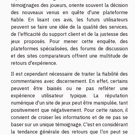
témoignages des joueurs, oriente souvent la décision
des nouveaux venus en quête d'une plateforme
fiable. En lisant ces avis, les futurs utilisateurs
peuvent se faire une idée de la qualité des services,
de l'efficacité du support client et de la justesse des
jeux proposés. Pour mener cette enquête, des
plateformes spécialisées, des forums de discussion
et des sites comparateurs offrent une multitude de
retours d'expérience.
Il est cependant nécessaire de traiter la fiabilité des
commentaires avec discernement. En effet, certains
peuvent être biaisés ou ne pas refléter une
expérience utilisateur typique. La réputation
numérique d'un site de jeux peut être manipulée, tant
positivement que négativement. Pour cette raison, il
convient de croiser les informations et de ne pas se
baser sur un unique témoignage. C'est en considérant
la tendance générale des retours que l'on peut se