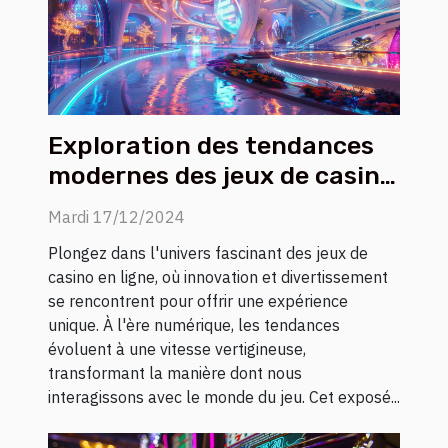
Exploration des tendances
modernes des jeux de casino
en ligne
Mardi 17/12/2024
Plongez dans l'univers fascinant des jeux de
casino en ligne, où innovation et divertissement
se rencontrent pour offrir une expérience
unique. À l'ère numérique, les tendances
évoluent à une vitesse vertigineuse,
transformant la manière dont nous
interagissons avec le monde du jeu. Cet exposé...