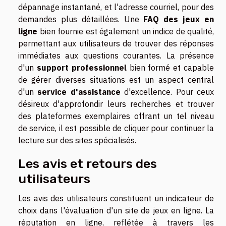
dépannage instantané, et l'adresse courriel, pour des
demandes plus détaillées. Une
FAQ des jeux en
ligne
bien fournie est également un indice de qualité,
permettant aux utilisateurs de trouver des réponses
immédiates aux questions courantes. La présence
d'un
support professionnel
bien formé et capable
de gérer diverses situations est un aspect central
d'un
service d'assistance
d'excellence. Pour ceux
désireux d'approfondir leurs recherches et trouver
des plateformes exemplaires offrant un tel niveau
de service, il est possible de
cliquer pour continuer
la
lecture sur des sites spécialisés.
Les avis et retours des
utilisateurs
Les avis des utilisateurs constituent un indicateur de
choix dans l'évaluation d'un site de jeux en ligne. La
réputation en ligne, reflétée à travers les