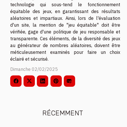
technologie qui sous-tend le fonctionnement
équitable des jeux, en garantissant des résultats
aléatoires et impartiaux. Ainsi, lors de l'évaluation
d'un site, la mention de "jeu équitable" doit être
vérifiée, gage d'une politique de jeu responsable et
transparente. Ces éléments, de la diversité des jeux
au générateur de nombres aléatoires, doivent être
méticuleusement examinés pour faire un choix
éclairé et sécurisé.
Dimanche 02/02/2025
RÉCEMMENT