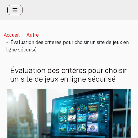
Accueil
Autre
Évaluation des critères pour choisir un site de jeux en
ligne sécurisé
Évaluation des critères pour choisir
un site de jeux en ligne sécurisé