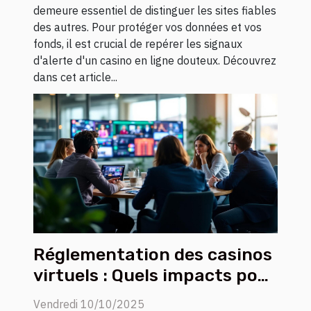
demeure essentiel de distinguer les sites fiables
des autres. Pour protéger vos données et vos
fonds, il est crucial de repérer les signaux
d'alerte d'un casino en ligne douteux. Découvrez
dans cet article...
Réglementation des casinos
virtuels : Quels impacts pour
les utilisateurs ?
Vendredi 10/10/2025