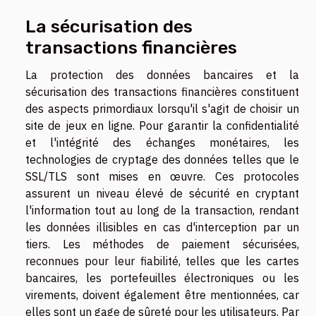
La sécurisation des
transactions financières
La protection des données bancaires et la
sécurisation des transactions financières constituent
des aspects primordiaux lorsqu'il s'agit de choisir un
site de jeux en ligne. Pour garantir la confidentialité
et l'intégrité des échanges monétaires, les
technologies de cryptage des données telles que le
SSL/TLS sont mises en œuvre. Ces protocoles
assurent un niveau élevé de sécurité en cryptant
l'information tout au long de la transaction, rendant
les données illisibles en cas d'interception par un
tiers. Les méthodes de paiement sécurisées,
reconnues pour leur fiabilité, telles que les cartes
bancaires, les portefeuilles électroniques ou les
virements, doivent également être mentionnées, car
elles sont un gage de sûreté pour les utilisateurs. Par