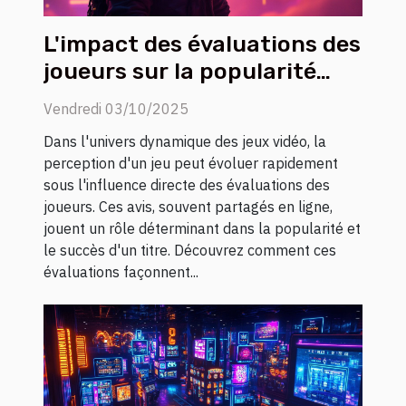
L'impact des évaluations des
joueurs sur la popularité
d'un jeu
Vendredi 03/10/2025
Dans l'univers dynamique des jeux vidéo, la
perception d'un jeu peut évoluer rapidement
sous l'influence directe des évaluations des
joueurs. Ces avis, souvent partagés en ligne,
jouent un rôle déterminant dans la popularité et
le succès d'un titre. Découvrez comment ces
évaluations façonnent...