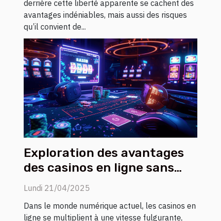
derrière cette liberté apparente se cachent des
avantages indéniables, mais aussi des risques
qu’il convient de...
Exploration des avantages
des casinos en ligne sans
procédures KYC
Lundi 21/04/2025
Dans le monde numérique actuel, les casinos en
ligne se multiplient à une vitesse fulgurante,