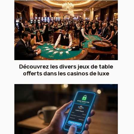
Découvrez les divers jeux de table
offerts dans les casinos de luxe