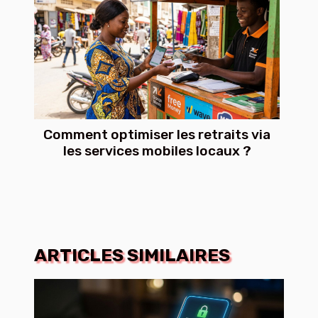
Comment optimiser les retraits via
les services mobiles locaux ?
ARTICLES SIMILAIRES