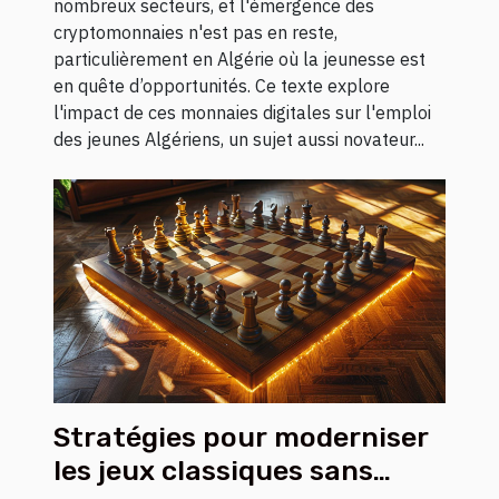
nombreux secteurs, et l'émergence des
cryptomonnaies n'est pas en reste,
particulièrement en Algérie où la jeunesse est
en quête d’opportunités. Ce texte explore
l'impact de ces monnaies digitales sur l'emploi
des jeunes Algériens, un sujet aussi novateur...
Stratégies pour moderniser
les jeux classiques sans