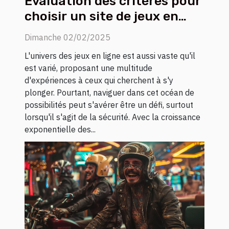
Évaluation des critères pour
choisir un site de jeux en
ligne sécurisé
Dimanche 02/02/2025
L'univers des jeux en ligne est aussi vaste qu'il
est varié, proposant une multitude
d'expériences à ceux qui cherchent à s'y
plonger. Pourtant, naviguer dans cet océan de
possibilités peut s'avérer être un défi, surtout
lorsqu'il s'agit de la sécurité. Avec la croissance
exponentielle des...