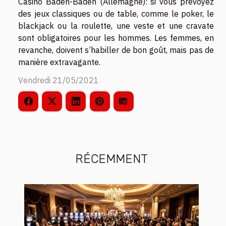
Casino Baden-Baden (Allemagne): si vous prévoyez
des jeux classiques ou de table, comme le poker, le
blackjack ou la roulette, une veste et une cravate
sont obligatoires pour les hommes. Les femmes, en
revanche, doivent s’habiller de bon goût, mais pas de
manière extravagante.
Vendredi 21/05/2021
RÉCEMMENT