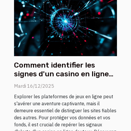
Comment identifier les
signes d'un casino en ligne
peu fiable ?
Mardi 16/12/2025
Explorer les plateformes de jeux en ligne peut
s'avérer une aventure captivante, mais il
demeure essentiel de distinguer les sites fiables
des autres. Pour protéger vos données et vos
fonds, il est crucial de repérer les signaux