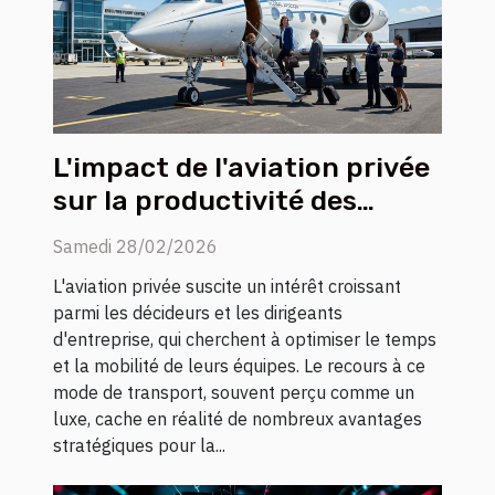
L'impact de l'aviation privée
sur la productivité des
entreprises
Samedi 28/02/2026
L'aviation privée suscite un intérêt croissant
parmi les décideurs et les dirigeants
d'entreprise, qui cherchent à optimiser le temps
et la mobilité de leurs équipes. Le recours à ce
mode de transport, souvent perçu comme un
luxe, cache en réalité de nombreux avantages
stratégiques pour la...