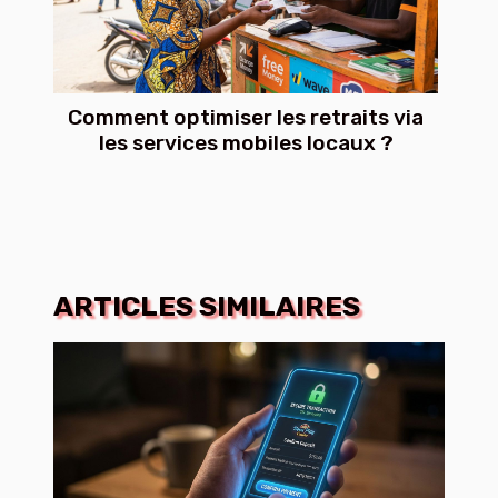
Comment optimiser les retraits via
les services mobiles locaux ?
ARTICLES SIMILAIRES