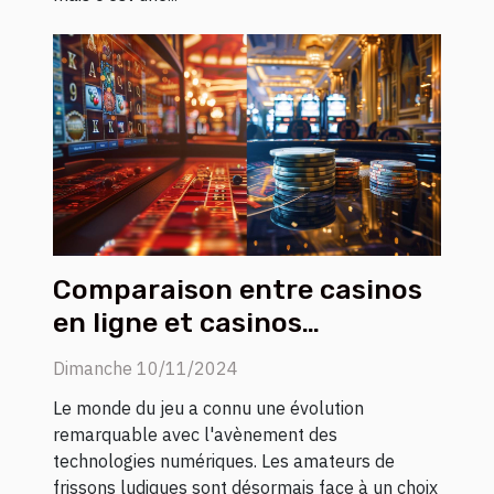
Comparaison entre casinos
en ligne et casinos
physiques
Dimanche 10/11/2024
Le monde du jeu a connu une évolution
remarquable avec l'avènement des
technologies numériques. Les amateurs de
frissons ludiques sont désormais face à un choix