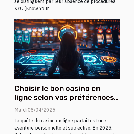
se distinguent par leur absence de procédures
KYC (Know Your...
Choisir le bon casino en
ligne selon vos préférences
de jeu en 2025
Mardi 08/04/2025
La quête du casino en ligne parfait est une
aventure personnelle et subjective. En 2025,