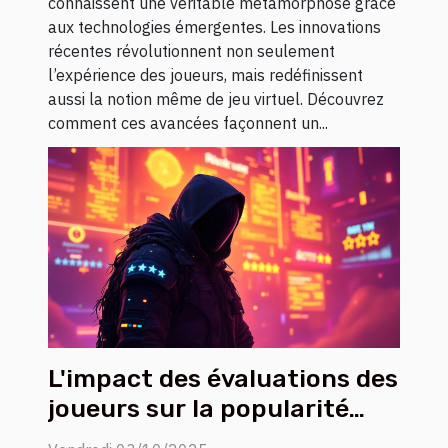
connaissent une véritable métamorphose grâce
aux technologies émergentes. Les innovations
récentes révolutionnent non seulement
l’expérience des joueurs, mais redéfinissent
aussi la notion même de jeu virtuel. Découvrez
comment ces avancées façonnent un...
L'impact des évaluations des
joueurs sur la popularité
d'un jeu