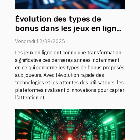
Évolution des types de
bonus dans les jeux en ligne
depuis 2020
Vendredi 12/09/2025
Les jeux en ligne ont connu une transformation
significative ces dernières années, notamment
en ce qui concerne les types de bonus proposés
aux joueurs. Avec l’évolution rapide des
technologies et les attentes des utilisateurs, les
plateformes rivalisent d’innovations pour capter
l’attention et...