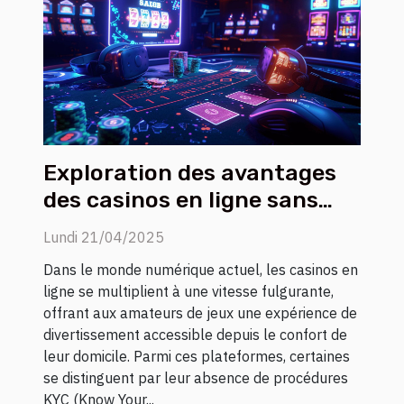
Exploration des avantages
des casinos en ligne sans
procédures KYC
Lundi 21/04/2025
Dans le monde numérique actuel, les casinos en
ligne se multiplient à une vitesse fulgurante,
offrant aux amateurs de jeux une expérience de
divertissement accessible depuis le confort de
leur domicile. Parmi ces plateformes, certaines
se distinguent par leur absence de procédures
KYC (Know Your...