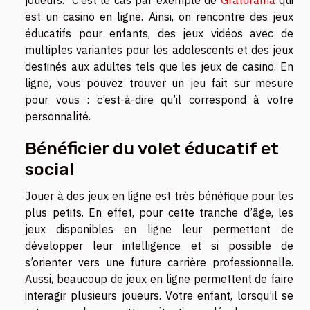
joueurs. C’est le cas par exemple de
Gratorama
qui
est un casino en ligne. Ainsi, on rencontre des jeux
éducatifs pour enfants, des jeux vidéos avec de
multiples variantes pour les adolescents et des jeux
destinés aux adultes tels que les jeux de casino. En
ligne, vous pouvez trouver un jeu fait sur mesure
pour vous : c’est-à-dire qu’il correspond à votre
personnalité.
Bénéficier du volet éducatif et
social
Jouer à des jeux en ligne est très bénéfique pour les
plus petits. En effet, pour cette tranche d’âge, les
jeux disponibles en ligne leur permettent de
développer leur intelligence et si possible de
s’orienter vers une future carrière professionnelle.
Aussi, beaucoup de jeux en ligne permettent de faire
interagir plusieurs joueurs. Votre enfant, lorsqu’il se