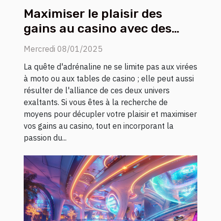
Maximiser le plaisir des
gains au casino avec des
activités de motards
Mercredi 08/01/2025
La quête d'adrénaline ne se limite pas aux virées
à moto ou aux tables de casino ; elle peut aussi
résulter de l'alliance de ces deux univers
exaltants. Si vous êtes à la recherche de
moyens pour décupler votre plaisir et maximiser
vos gains au casino, tout en incorporant la
passion du...