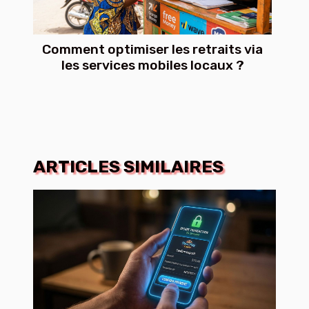
Comment optimiser les retraits via
les services mobiles locaux ?
ARTICLES SIMILAIRES