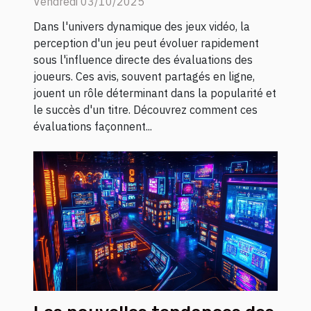
Vendredi 03/10/2025
Dans l'univers dynamique des jeux vidéo, la
perception d'un jeu peut évoluer rapidement
sous l'influence directe des évaluations des
joueurs. Ces avis, souvent partagés en ligne,
jouent un rôle déterminant dans la popularité et
le succès d'un titre. Découvrez comment ces
évaluations façonnent...