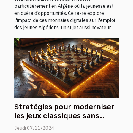
particulièrement en Algérie où la jeunesse est
en quête d’opportunités. Ce texte explore
l'impact de ces monnaies digitales sur l'emploi
des jeunes Algériens, un sujet aussi novateur...
Stratégies pour moderniser
les jeux classiques sans
perdre leur essence
Jeudi 07/11/2024