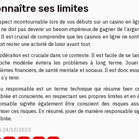
nnaître ses limites
pect incontournable lors de vos débuts sur un casino en lign
 ne doit pas devenir un besoin impérieux de gagner de l’arge
r. Il est crucial de comprendre que les casinos en ligne ne so
oit rester une activité de loisir avant tout.
dération est cruciale dans ce contexte. Il est facile de se lai
oche modérée évitera les problèmes à long terme. Jouer
èmes financiers, de santé mentale et sociaux. Il est donc esse
 s’y tenir.
eu responsable est un terme technique qui résume bien ce
ibrée et consciente, en respectant ses propres limites et en 
onsable signifie également être conscient des risques a
iser ces risques. En résumé, jouer de manière responsable si
ibrée.
i 24/10/2023