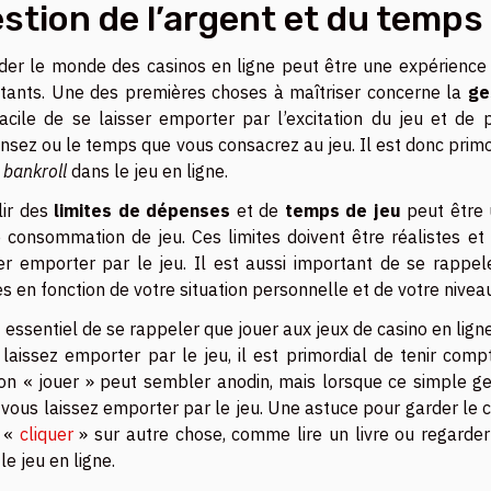
stion de l’argent et du temps
der le monde des casinos en ligne peut être une expérience
tants. Une des premières choses à maîtriser concerne la
ge
facile de se laisser emporter par l’excitation du jeu et d
sez ou le temps que vous consacrez au jeu. Il est donc primor
a
bankroll
dans le jeu en ligne.
lir des
limites de dépenses
et de
temps de jeu
peut être 
e consommation de jeu. Ces limites doivent être réalistes e
ser emporter par le jeu. Il est aussi important de se rappele
es en fonction de votre situation personnelle et de votre nivea
t essentiel de se rappeler que jouer aux jeux de casino en ligne
laissez emporter par le jeu, il est primordial de tenir comp
on « jouer » peut sembler anodin, mais lorsque ce simple ges
vous laissez emporter par le jeu. Une astuce pour garder le c
 «
cliquer
» sur autre chose, comme lire un livre ou regarder 
le jeu en ligne.