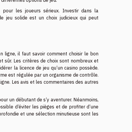
 différentes options de jeu.
e pour les joueurs sérieux. Investir dans la
e jeu solide est un choix judicieux qui peut
n ligne, il faut savoir comment choisir le bon
 et sûr. Les critères de choix sont nombreux et
dérer la licence de jeu qu’un casino possède.
forme est régulée par un organisme de contrôle.
 ligne. Les avis et les commentaires des autres
 pour un débutant de s’y aventurer. Néanmoins,
sible d’éviter les pièges et de profiter d’une
rofondie et une sélection minutieuse sont les