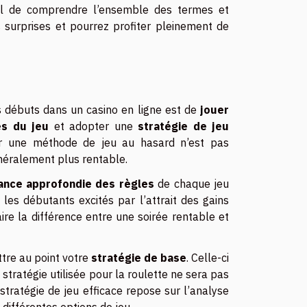
tiel de comprendre l’ensemble des termes et
s surprises et pourrez profiter pleinement de
s débuts dans un casino en ligne est de
jouer
es du jeu
et adopter une
stratégie de jeu
r une méthode de jeu au hasard n’est pas
néralement plus rentable.
ance approfondie des règles
de chaque jeu
 les débutants excités par l’attrait des gains
re la différence entre une soirée rentable et
ttre au point votre
stratégie de base
. Celle-ci
 stratégie utilisée pour la roulette ne sera pas
stratégie de jeu efficace repose sur l’analyse