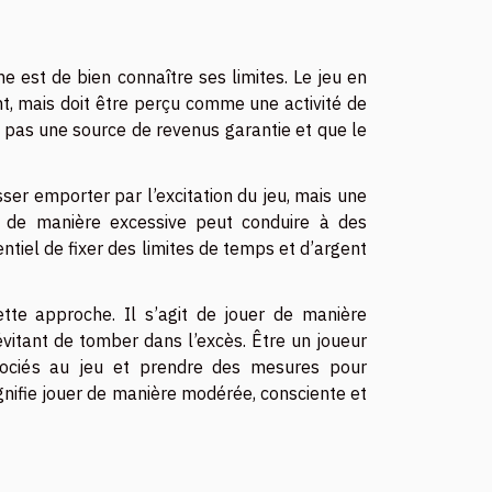
e est de bien connaître ses limites. Le jeu en
nt, mais doit être perçu comme une activité de
nt pas une source de revenus garantie et que le
sser emporter par l’excitation du jeu, mais une
 de manière excessive peut conduire à des
ntiel de fixer des limites de temps et d’argent
tte approche. Il s’agit de jouer de manière
évitant de tomber dans l’excès. Être un joueur
ssociés au jeu et prendre des mesures pour
gnifie jouer de manière modérée, consciente et