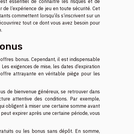
est essentiel de connaître les risques et de
de l’expérience de jeu en toute sécurité. Cet
ants commettent lorsqu’ils s’inscrivent sur un
découvrirez tout ce dont vous avez besoin pour
.
bonus
offres bonus. Cependant, il est indispensable
 Les exigences de mise, les dates d’expiration
ffre attrayante en véritable piège pour les
onus de bienvenue généreux, se retrouver dans
cture attentive des conditions. Par exemple,
qui obligent à miser une certaine somme avant
 peut expirer après une certaine période, vous
gratuits ou les bonus sans dépôt. En somme,