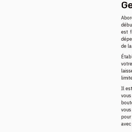
Ge
Abor
débu
est 
dépen
de l
Étab
votr
lais
limit
Il es
vous 
bout
vous 
pour
avec 