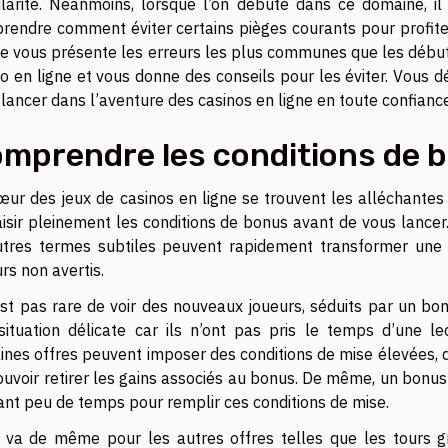
larité. Néanmoins, lorsque l’on débute dans ce domaine, il 
rendre comment éviter certains pièges courants pour profiter 
le vous présente les erreurs les plus communes que les début
o en ligne et vous donne des conseils pour les éviter. Vous 
lancer dans l’aventure des casinos en ligne en toute confiance
mprendre les conditions de 
œur des jeux de casinos en ligne se trouvent les alléchantes 
isir pleinement les conditions de bonus avant de vous lancer.
utres termes subtiles peuvent rapidement transformer une o
rs non avertis.
’est pas rare de voir des nouveaux joueurs, séduits par un b
situation délicate car ils n’ont pas pris le temps d’une le
aines offres peuvent imposer des conditions de mise élevées, 
uvoir retirer les gains associés au bonus. De même, un bonus
ant peu de temps pour remplir ces conditions de mise.
n va de même pour les autres offres telles que les tours 