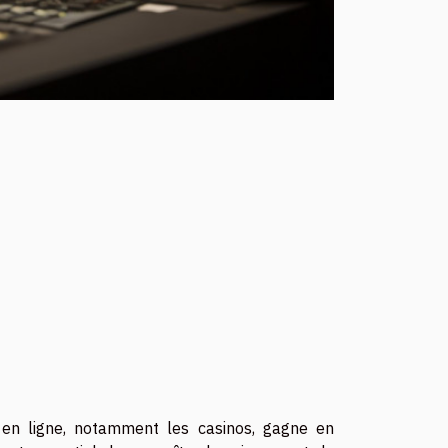
u en ligne, notamment les casinos, gagne en